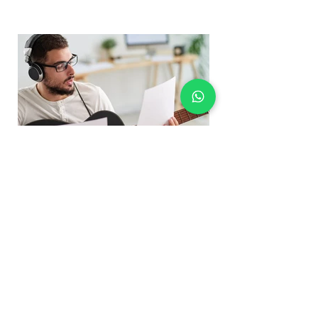
Giampier Reyes Jimenez
30 jul 2021
Los Primeros Pasos para
Aprender a Tocar la
Guitarra