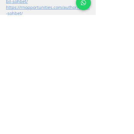
bil-sohbet/
https://rnopportunities.com/author/mobil
-sohbet/
https://www.nursingportal.ca/author/mo
bil-sohbet/
https://gravesales.com/author/mobil-
sohbet/
https://www.montessori...o.uk/author/mo
bil-sohbet/
https://rnstaffers.com/author/mobil-
sohbet/
https://rndirectors.com/author/mobil-
sohbet/
https://www.animaljobs...oyers/3294487-
mobilsohbet
https://eternagame.org/players/408511
http://jobs.emiogp.com/author/Mobil-
sohbet/
https://jobs.employabi...yers/3294455-
mobil-sohbet
https://usabusinessdir...et-mobil-chat-
uygulamasi/
https://autotext.com/ad/mobil-sohbet-