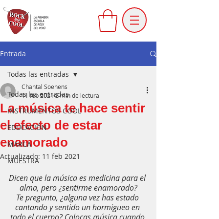
Entrada
Todas las entradas
Chantal Soenens
Todas las entradas
11 feb 2021
2 min de lectura
La música te hace sentir
INSTRUMENTOS COOL
el efecto de estar
EDUCACIÓN
enamorado
MARCA
Actualizado:
11 feb 2021
MUESTRA
Dicen que la música es medicina para el 
alma, pero ¿sentirme enamorado?
Te pregunto, ¿alguna vez has estado 
cantando y sentido un hormigueo en 
todo el cuerpo? Colocas música cuando 