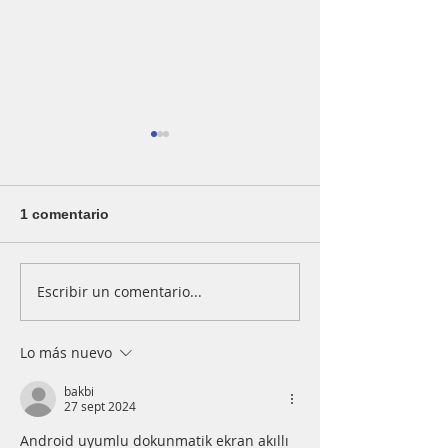
1 comentario
Escribir un comentario...
¿Qué aporta el baile en
5 razones por l
los niños y niñas?
tocar el piano 
el cerebro
Lo más nuevo
bakbi
27 sept 2024
Android uyumlu dokunmatik ekran akıllı 