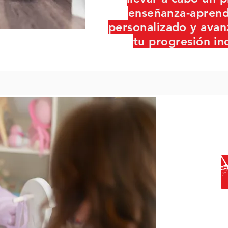
enseñanza-aprend
personalizado y avan
tu progresión in