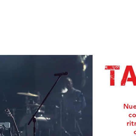
t
Nue
co
ri