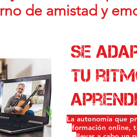
rno de amistad y em
Se ada
tu ritm
aprendi
La autonomía que pr
formación online, t
llevar a cabo un 