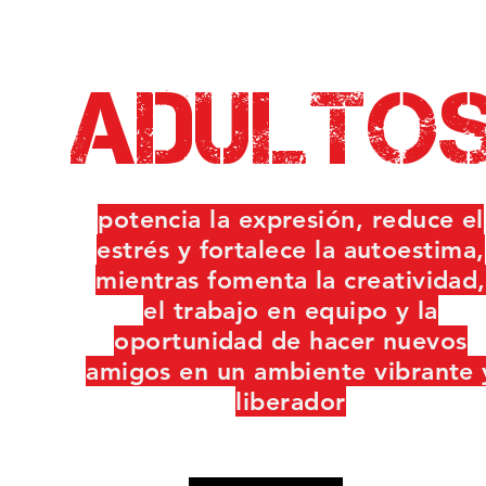
adulto
potencia la expresión, reduce el
estrés y fortalece la autoestima,
mientras fomenta la creatividad,
el trabajo en equipo y la
oportunidad de hacer nuevos
amigos en un ambiente vibrante 
liberador