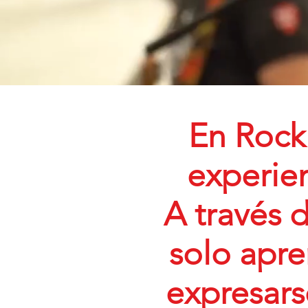
En Rock 
experien
A través d
solo apre
expresars