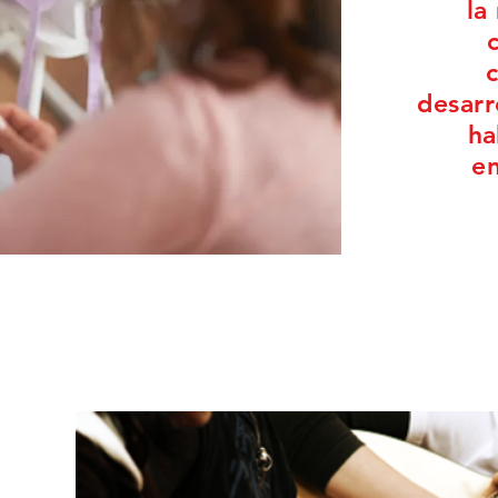
la
desarr
ha
en