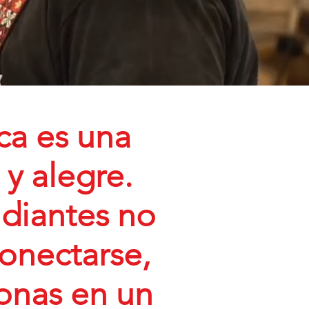
ica es una
 y alegre.
udiantes no
conectarse,
onas en un