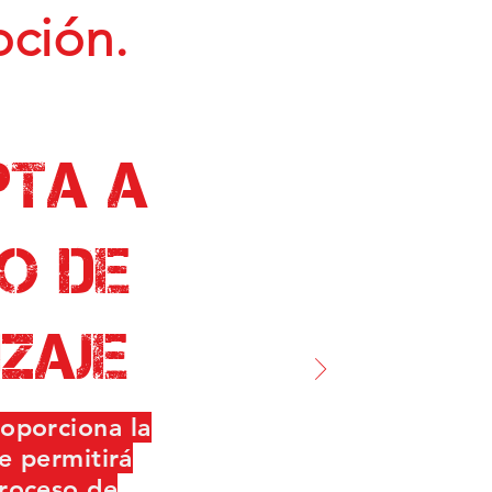
oción.
pta a
o de
zaje
oporciona la
e permitirá
proceso de