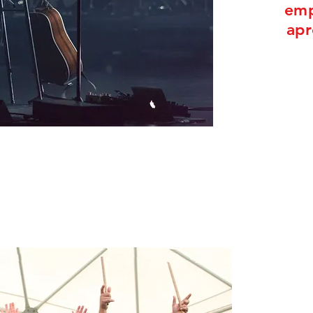
emp
apr