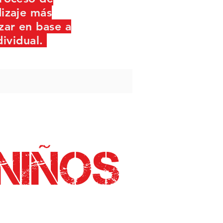
izaje más
zar en base a
dividual.
Niños